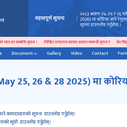
तथा सेवा शुल्क वापतको रकम बुझाउने स्थान
२०८३ श्रावण २४, २५ र २६ गत
महत्त्वपूर्ण सूचना
तन सम्बन्धी अत्यन्त जरुरी सूचना ।
2026) मा कोरिया जाने रेगु
nt
सूचना डाउनलोड गर्नुहोस् ।
 म्याद थप सम्बन्धि सूचना ।
लिखित दरभाउपत्र प्रस्ताव आव्हान सम्बन्धी सूचना !!
प्रेश विज्ञप
e
Document
Gallery
Video
Contact
Form
(May 25, 26 & 28 2025) मा कोरिय
ने कामदारहरुको सूचना डाउनलोड गर्नुहोस्।
ुको सूची डाउनलोड गर्नुहोस्।