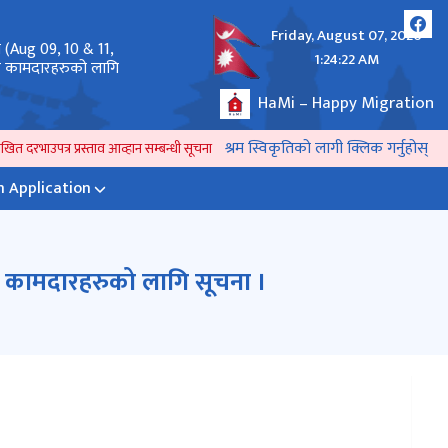
Friday, August 07, 2026
े (Aug 09, 10 & 11,
अनलाईन दरखास्त पेश गर्ने तथा राहदानी सम्बन्धमा ।
1:24:22 AM
लर कामदारहरुको लागि
HaMi – Happy Migration
श्रम स्विकृतिको लागी क्लिक गर्नुहोस्
त दरभाउपत्र प्रस्ताव आव्हान सम्बन्धी सूचना !!
प्रेश विज्ञप्ती ।
Revised_२०८२ भाद्र १५,१
 Application
लर कामदारहरुको लागि सूचना ।