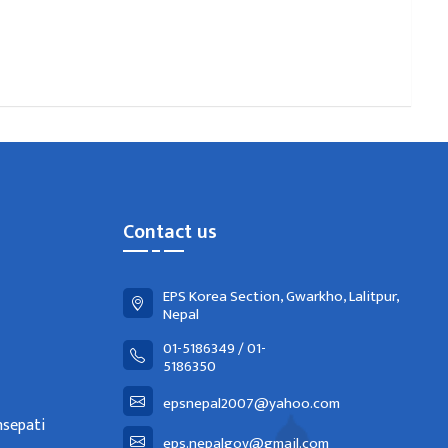
Contact us
EPS Korea Section, Gwarkho, Lalitpur,
Nepal
01-5186349 / 01-
5186350
epsnepal2007@yahoo.com
nsepati
eps.nepalgov@gmail.com