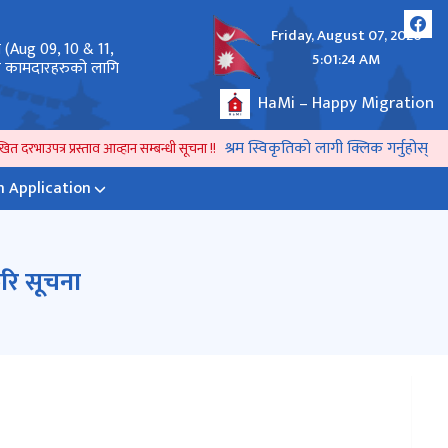
Friday, August 07, 2026
े (Aug 09, 10 & 11,
अनलाईन दरखास्त पेश गर्ने तथा राहदानी सम्बन्धमा ।
5:01:24 AM
लर कामदारहरुको लागि
HaMi – Happy Migration
श्रम स्विकृतिको लागी क्लिक गर्नुहोस्
 दरभाउपत्र प्रस्ताव आव्हान सम्बन्धी सूचना !!
प्रेश विज्ञप्ती ।
Revised_२०८२ भाद्र १५,१
 Application
ुरि सूचना