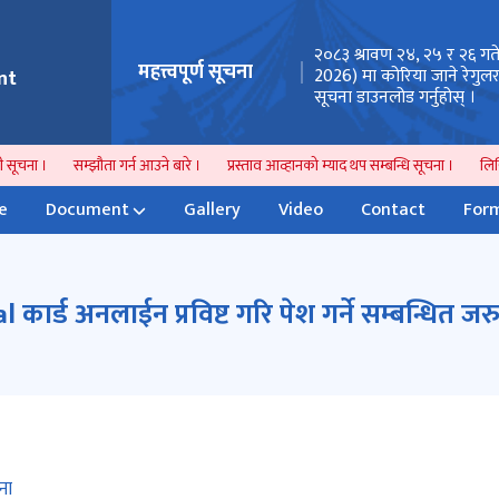
तथा सेवा शुल्क वापतको रकम बुझाउने स्थान
२०८३ श्रावण २४, २५ र २६ गत
महत्त्वपूर्ण सूचना
तन सम्बन्धी अत्यन्त जरुरी सूचना ।
2026) मा कोरिया जाने रेगु
nt
सूचना डाउनलोड गर्नुहोस् ।
सूचना ।
सम्झौता गर्न आउने बारे ।
प्रस्ताव आव्हानको म्याद थप सम्बन्धि सूचना ।
लिखित
e
Document
Gallery
Video
Contact
Form
l कार्ड अनलाईन प्रविष्ट गरि पेश गर्ने सम्बन्धित जर
ूचना