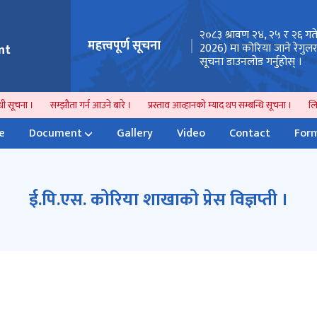
तथा सेवा शुल्क वापतको रकम बुझाउने स्थान
२०८३ श्रावण २४, २५ र २६ गत
महत्त्वपूर्ण सूचना
तन सम्बन्धी अत्यन्त जरुरी सूचना ।
2026) मा कोरिया जाने रेगु
nt
सूचना डाउनलोड गर्नुहोस् ।
 सूचना ।
सम्झौता गर्न आउने बारे ।
प्रस्ताव आव्हानको म्याद थप सम्बन्धि सूचना ।
लिखि
e
Document
Gallery
Video
Contact
Form
ई.पि.एस. कोरिया शाखाको प्रेस विज्ञप्ती ।