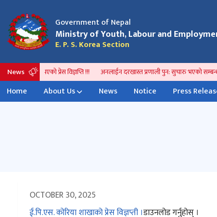
Government of Nepal
आवेदन प्रकृया हाललाई स्थगित गरिएको सम्बन्धमा ।
भिषा 
परिवर्
Ministry of Youth, Labour and Employme
E. P. S. Korea Section
News
सिओलवाट जारी भएको प्रेस विज्ञप्ति !!!
अनलाईन दरखास्त प्रणाली पुन: सुचारु भएको सम्बन्धी
Home
About Us
News
Notice
Press Releas
OCTOBER 30, 2025
ई.पि.एस. कोरिया शाखाको प्रेस विज्ञप्ती ।
डाउनलोड गर्नुहोस् ।