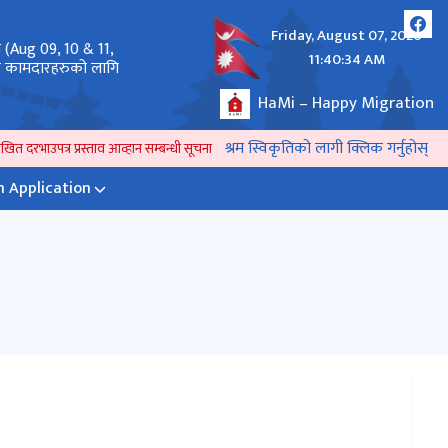
Friday, August 07, 2026
े (Aug 09, 10 & 11,
अनलाईन दरखास्त पेश गर्ने तथा राहदानी सम्बन्धमा ।
11:40:34 AM
लर कामदारहरुको लागि
HaMi – Happy Migration
श्रम स्विकृतिको लागी क्लिक गर्नुहोस्
त दरभाउपत्र प्रस्ताव आव्हान सम्बन्धी सूचना !!
प्रेश विज्ञप्ती ।
Revised_२०८२ भाद्र १५,१
 Application